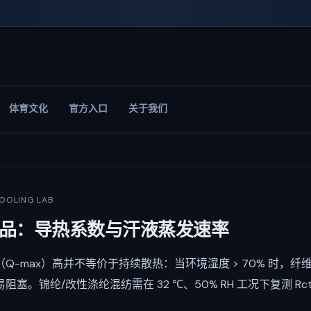
体育文化
官方入口
关于我们
COOLING LAB
品：导热系数与汗液蒸发速率
Q-max）高并不等价于持续散热：当环境湿度 > 70% 时，纤
塞。锦纶/改性涤纶混纺需在 32 ℃、50% RH 工况下复测 Rct 