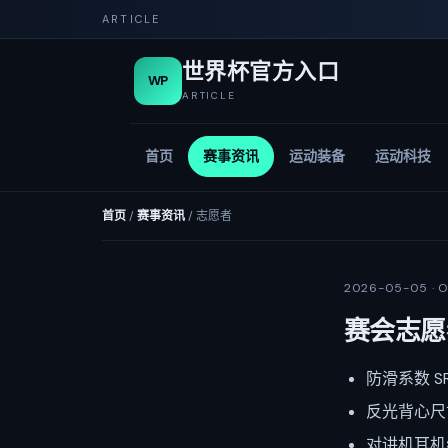
ARTICLE
世界杯官方入口
WP
ARTICLE
首页
赛事资讯
运动装备
运动科技
首页
/
赛事资讯
/ 志愿者
2026-05-05 · 
赛会志愿
防滑系数 
反光背心尺
对讲机耳机