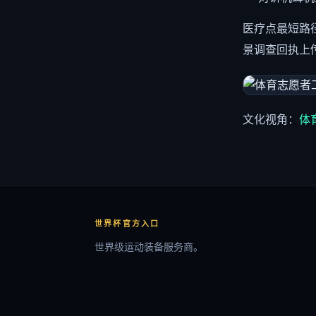
医疗点最短路径
景调查回执上
文化视角：
体
世界杯官方入口
世界级运动装备服务商。