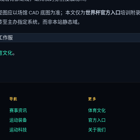
图应以场馆 CAD 底图为准；本文仅为
世界杯官方入口
培训附
传至主办指定系统，而非本站静态域。
育文化
。
导航
更多
赛事资讯
体育文化
运动装备
官方入口
运动科技
关于我们